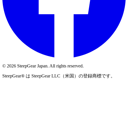
©
2026
SteepGear Japan. All rights reserved.
SteepGear® は SteepGear LLC（米国）の登録商標です。