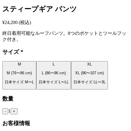
スティープギア パンツ
¥24,200
(税込)
終日着用可能なルーフパンツ。8つのポケットとツールフッ
ク付き。
サイズ
*
M
L
XL
M (76〜86 cm)
L (86〜96 cm)
XL (96〜107 cm)
日本サイズ M〜L
日本サイズ L〜LL
日本サイズ LL〜3L
数量
1
-
+
お客様情報