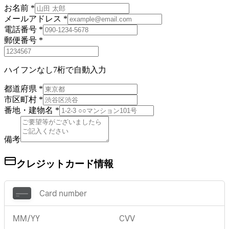
お名前
*
メールアドレス
*
電話番号
*
郵便番号
*
ハイフンなし7桁で自動入力
都道府県
*
市区町村
*
番地・建物名
*
備考
クレジットカード情報